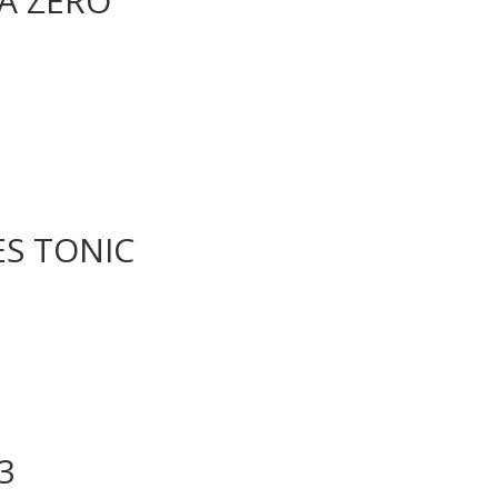
A ZERO
S TONIC
3