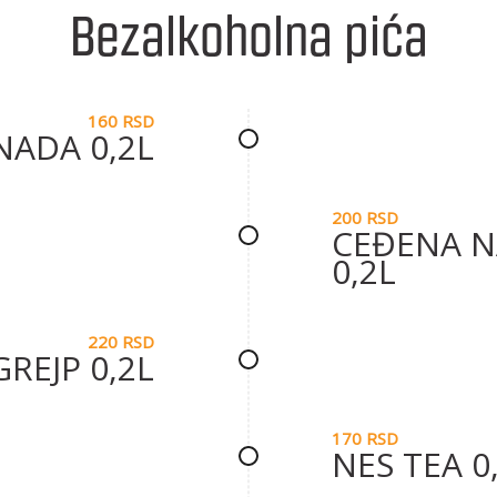
Bezalkoholna pića
160 RSD
NADA 0,2L
200 RSD
CEĐENA 
0,2L
220 RSD
REJP 0,2L
170 RSD
NES TEA 0