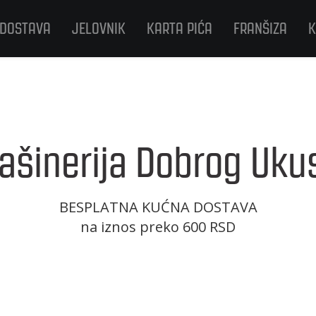
 DOSTAVA
JELOVNIK
KARTA PIĆA
FRANŠIZA
K
ašinerija Dobrog Uku
BESPLATNA KUĆNA DOSTAVA
na iznos preko 600 RSD