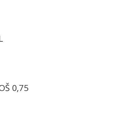
L
OŠ 0,75